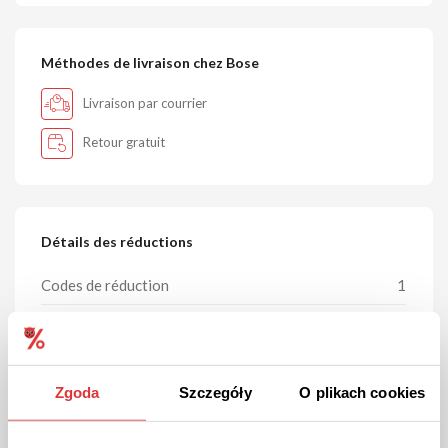
Méthodes de livraison chez Bose
Livraison par courrier
Retour gratuit
Détails des réductions
Codes de réduction
1
Promotions actuelles :
3
Tous les bons :
6
Zgoda
Szczegóły
O plikach cookies
La plus grande réduction :
50 %
Dernière mise à jour :
07.08.2026