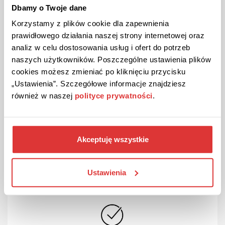
Dbamy o Twoje dane
Korzystamy z plików cookie dla zapewnienia
prawidłowego działania naszej strony internetowej oraz
analiz w celu dostosowania usług i ofert do potrzeb
Comment fonctionne le code
naszych użytkowników. Poszczególne ustawienia plików
promo Bose?
cookies możesz zmieniać po kliknięciu przycisku
„Ustawienia”. Szczegółowe informacje znajdziesz
również w naszej
polityce prywatności
.
Choisissez un bon de réduction.
Akceptuję wszystkie
Ustawienia
Choisissez un code ou allez simplement à
l'action.