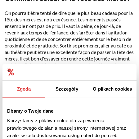
On pourrait être tenté de dire que le plus beau cadeau pour la
fête des mères est notre présence. Les moments passés
ensemble n'ont pas de prix. Il vaut la peine, ce jour-là, de
revenir aux temps de l'enfance, de s'arrêter dans l'agitation
quotidienne et de se concentrer entièrement sur le besoin de
proximité et de gratitude. Sortir se promener, aller au café ou
au théâtre peut être une excellente façon de passer la fête des
mères. Il est bon d'essayer de rendre cette journée vraiment
spéciale. Cela vaut la peine de chercher des offres qui
rendraient le temps passé ensemble plus attrayant: une
séance photo, une leçon de maquillage, ou peut-être une
sortie dans un parc d'attractions ou un salon SPA ? Seule votre
Zgoda
Szczegóły
O plikach cookies
imagination peut vous limiter. Souvent, les prestataires de
services préparent des formules spéciales pour la fête des
mères. Renseignez-vous pour savoir si quelqu'un dans votre
entourage prépare des offres supplémentaires pour cette
Dbamy o Twoje dane
occasion.
Korzystamy z plików cookie dla zapewnienia
prawidłowego działania naszej strony internetowej oraz
Idées de cadeaux pour la fête des
analiz w celu dostosowania usług i ofert do potrzeb