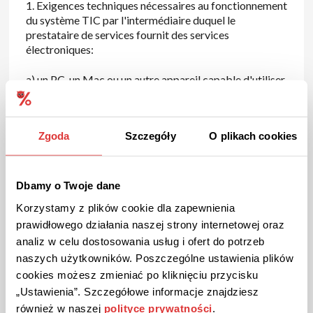
1. Exigences techniques nécessaires au fonctionnement
du système TIC par l'intermédiaire duquel le
prestataire de services fournit des services
électroniques:
a) un PC, un Mac ou un autre appareil capable d'utiliser
le site web,
b) l'accès à l'internet,
Zgoda
Szczegóły
O plikach cookies
c) l'accès au courrier électronique,
d) un logiciel approprié sous la forme d'un navigateur
Dbamy o Twoje dane
web.
Korzystamy z plików cookie dla zapewnienia
prawidłowego działania naszej strony internetowej oraz
2. Il est interdit au preneur de fournir un contenu illégal
et d'interférer de quelque manière que ce soit avec le
analiz w celu dostosowania usług i ofert do potrzeb
contenu du Site sans l'accord du prestataire de
naszych użytkowników. Poszczególne ustawienia plików
services.
cookies możesz zmieniać po kliknięciu przycisku
„Ustawienia”. Szczegółowe informacje znajdziesz
§ 5 Accord pour la fourniture de
również w naszej
polityce prywatności
.