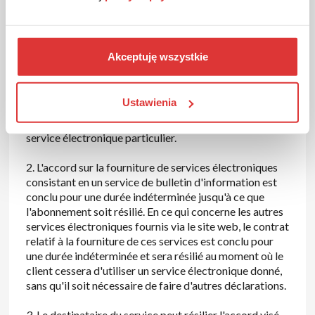
services par voie électronique
1. L'accord relatif à la fourniture de services par voie
Akceptuję wszystkie
électronique est conclu, en ce qui concerne le service
de bulletin d'information, au début de l'abonnement et,
en ce qui concerne les autres services, au moment où
Ustawienia
commence l'utilisation d'une fonctionnalité
particulière du site web permettant l'utilisation d'un
service électronique particulier.
2. L'accord sur la fourniture de services électroniques
consistant en un service de bulletin d'information est
conclu pour une durée indéterminée jusqu'à ce que
l'abonnement soit résilié. En ce qui concerne les autres
services électroniques fournis via le site web, le contrat
relatif à la fourniture de ces services est conclu pour
une durée indéterminée et sera résilié au moment où le
client cessera d'utiliser un service électronique donné,
sans qu'il soit nécessaire de faire d'autres déclarations.
3. Le destinataire du service peut résilier l'accord visé