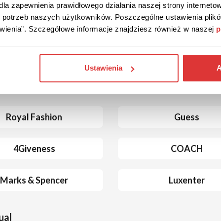
la zapewnienia prawidłowego działania naszej strony internetow
e de la livraison gratuite chez Desigual à partir de 55 €
do potrzeb naszych użytkowników. Poszczególne ustawienia pli
t.
tawienia”. Szczegółowe informacje znajdziesz również w naszej
p
Ustawienia
A
ns des magasins similaires
Royal Fashion
Guess
4Giveness
COACH
Marks & Spencer
Luxenter
ual