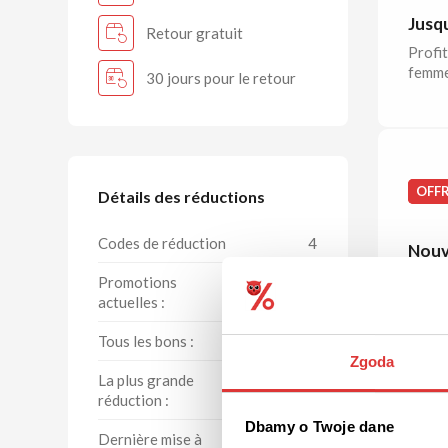
Jusqu
Retour gratuit
Profit
femme
30 jours pour le retour
OFF
Détails des réductions
Codes de réduction
4
Nouv
Décou
Promotions
4
actuelles :
Tous les bons :
9
Zgoda
La plus grande
60 %
LIVR
réduction :
Dbamy o Twoje dane
Dernière mise à
07.08.2026
Livra