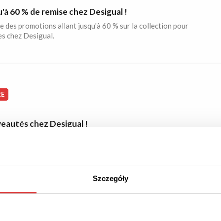
'à 60 % de remise chez Desigual !
e des promotions allant jusqu'à 60 % sur la collection pour
s chez Desigual.
RE
eautés chez Desigual !
vre les dernières tendances pour femmes chez Desigual.
Szczegóły
AISON GRATUITE
PROMOTION
ison gratuite chez Desigual !