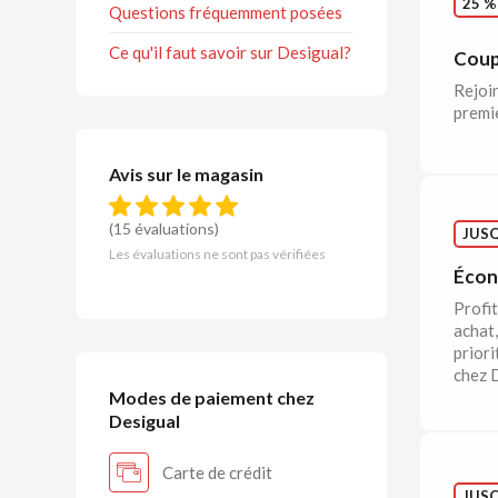
25 %
Questions fréquemment posées
Ce qu'il faut savoir sur Desigual?
Coup
Rejoin
premie
Avis sur le magasin
(15 évaluations)
JUSQ
Les évaluations ne sont pas vérifiées
Écono
Profi
achat,
priori
chez 
Modes de paiement chez
Desigual
Carte de crédit
JUSQ