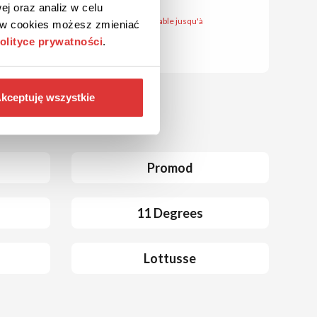
ej oraz analiz w celu
Le bon est valable jusqu'à
ków cookies możesz zmieniać
l'annulation
olityce prywatności
.
kceptuję wszystkie
Promod
11 Degrees
Lottusse