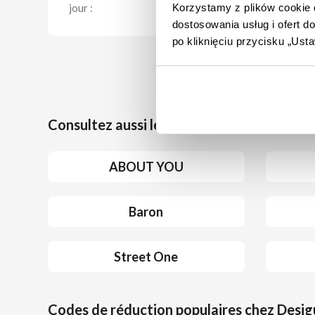
Korzystamy z plików cookie d
jour :
Profit
dostosowania usług i ofert 
d'acha
po kliknięciu przycisku „Us
Consultez aussi les codes de réduction da
ABOUT YOU
Baron
Street One
Codes de réduction populaires chez Desig