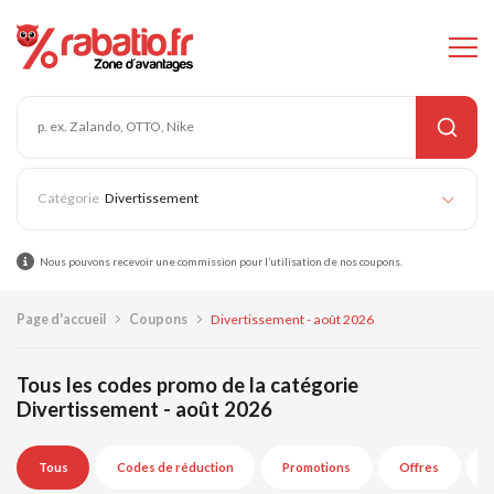
Divertissement
Nous pouvons recevoir une commission pour l’utilisation de nos coupons.
Page d'accueil
Coupons
Divertissement - août 2026
Tous les codes promo de la catégorie
Divertissement - août 2026
Tous
Codes de réduction
Promotions
Offres
E