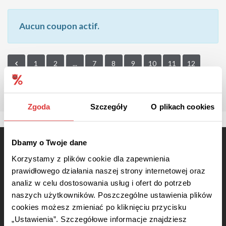
Aucun coupon actif.
1
2
...
7
8
9
10
11
12
13
14
15
16
Zgoda
Szczegóły
O plikach cookies
Dbamy o Twoje dane
Korzystamy z plików cookie dla zapewnienia
prawidłowego działania naszej strony internetowej oraz
analiz w celu dostosowania usług i ofert do potrzeb
Certains liens de nos coupons peuvent nous rapporter une commission si vous les utilisez
naszych użytkowników. Poszczególne ustawienia plików
- sans frais supplémentaires pour vous, bien entendu. Grâce à cela, nous pouvons
développer notre site et fournir aux internautes toutes les fonctions gratuitement.
cookies możesz zmieniać po kliknięciu przycisku
„Ustawienia”. Szczegółowe informacje znajdziesz
Service