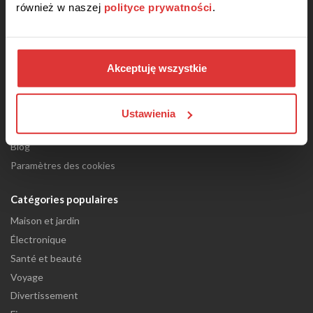
również w naszej
polityce prywatności
.
A propos de nous
C.G.U
Politique de confidentialité
Akceptuję wszystkie
Contact
Mentions légales
Black Friday
Ustawienia
Comment fonctionnent les coupons de réduction?
Blog
Paramètres des cookies
Catégories populaires
Maison et jardin
Électronique
Santé et beauté
Voyage
Divertissement