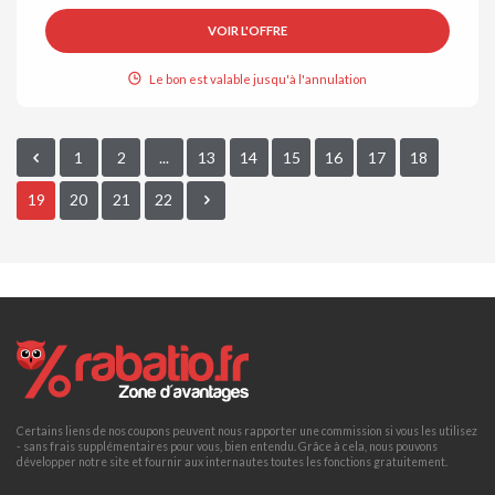
VOIR L'OFFRE
Le bon est valable jusqu'à l'annulation
1
2
...
13
14
15
16
17
18
19
20
21
22
Certains liens de nos coupons peuvent nous rapporter une commission si vous les utilisez
- sans frais supplémentaires pour vous, bien entendu. Grâce à cela, nous pouvons
développer notre site et fournir aux internautes toutes les fonctions gratuitement.