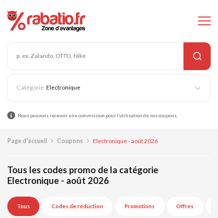
Electronique
Nous pouvons recevoir une commission pour l’utilisation de nos coupons.
Page d'accueil
Coupons
Electronique - août 2026
Tous les codes promo de la catégorie
Electronique - août 2026
Tous
Codes de réduction
Promotions
Offres
E