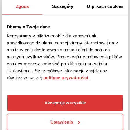
Zgoda
Szczegóły
O plikach cookies
10 %
CODE DE RÉDUCTION
Code promo 10 % chez BB Malin !
Passe ta première commande supérieure à 50 € chez BB Malin
Dbamy o Twoje dane
et économise 10 %. Saisis le code de réduction dans le panier
d'achat.
Korzystamy z plików cookie dla zapewnienia
prawidłowego działania naszej strony internetowej oraz
analiz w celu dostosowania usług i ofert do potrzeb
AFFICHER LE CODE
naszych użytkowników. Poszczególne ustawienia plików
cookies możesz zmieniać po kliknięciu przycisku
Le bon est valable jusqu'à l'annulation
„Ustawienia”. Szczegółowe informacje znajdziesz
również w naszej
polityce prywatności
.
Akceptuję wszystkie
Ustawienia