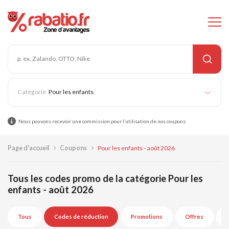
Pour les enfants
Nous pouvons recevoir une commission pour l’utilisation de nos coupons.
Page d'accueil
Coupons
Pour les enfants - août 2026
Tous les codes promo de la catégorie Pour les
enfants - août 2026
Tous
Codes de réduction
Promotions
Offres
E