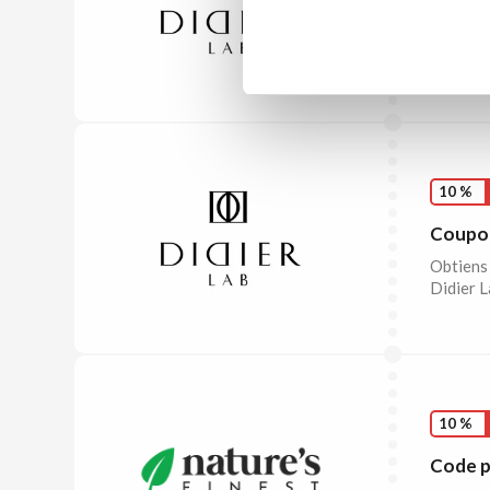
Code p
Profite 
Colle le
10 %
Coupon
Obtiens 
Didier L
10 %
Code p