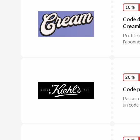
10 %
Code d
Creamh
Profite 
l'abonne
20 %
Code p
Passe to
un code 