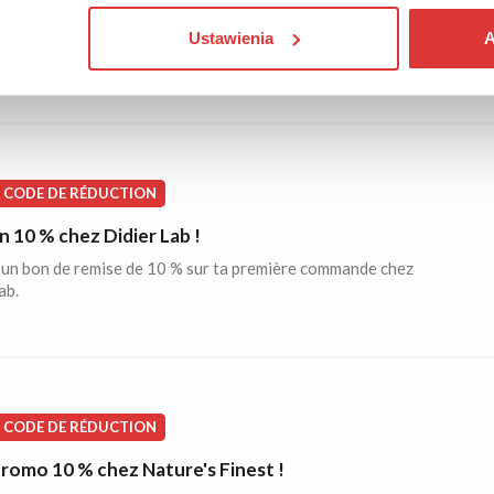
romo 10 % chez Didier Lab !
de 10 % de réduction sur ton premier achat chez Didier Lab.
Ustawienia
A
 code dans le panier de commande.
CODE DE RÉDUCTION
 10 % chez Didier Lab !
un bon de remise de 10 % sur ta première commande chez
ab.
CODE DE RÉDUCTION
romo 10 % chez Nature's Finest !