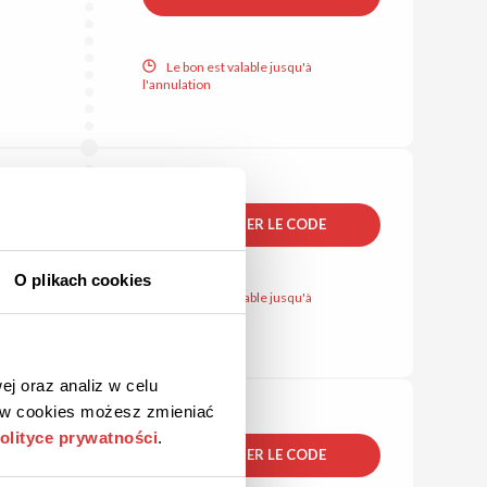
Le bon est valable jusqu'à
l'annulation
AFFICHER LE CODE
O plikach cookies
Le bon est valable jusqu'à
l'annulation
ej oraz analiz w celu
ków cookies możesz zmieniać
olityce prywatności
.
AFFICHER LE CODE