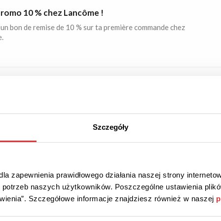
romo 10 % chez Lancôme !
un bon de remise de 10 % sur ta première commande chez
.
CODE DE RÉDUCTION
ais 20 % chez iHerb !
Szczegóły
e 20 % sur ta première commande chez iHerb. Colle le code
panier de commande.
la zapewnienia prawidłowego działania naszej strony internetow
do potrzeb naszych użytkowników. Poszczególne ustawienia pli
tawienia”. Szczegółowe informacje znajdziesz również w naszej
p
CODE DE RÉDUCTION