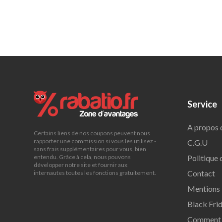
Service
A propos 
Certains liens de nos coupons peuvent nous
rapporter une commission si vous les utilisez -
C.G.U
sans frais supplémentaires pour vous, bien
Politique 
entendu. Grâce à cela, nous pouvons
développer notre site et fournir aux
Contact
internautes toutes les fonctions gratuitement.
Mentions 
Black Fri
Comment f