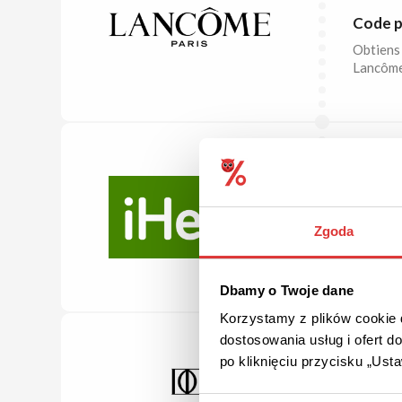
Code p
Obtiens 
Lancôme
20 %
Bon rab
Zgoda
Économis
dans le 
Dbamy o Twoje dane
Korzystamy z plików cookie d
dostosowania usług i ofert 
po kliknięciu przycisku „Us
10 %