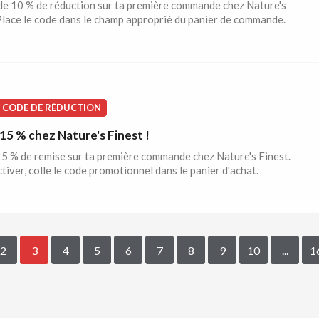
de 10 % de réduction sur ta première commande chez Nature's
Place le code dans le champ approprié du panier de commande.
CODE DE RÉDUCTION
15 % chez Nature's Finest !
5 % de remise sur ta première commande chez Nature's Finest.
ctiver, colle le code promotionnel dans le panier d'achat.
2
3
4
5
6
7
8
9
10
...
1