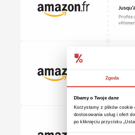
Jusqu'
Profite 
vêtement
JUSQU'
Vente F
Amazon
Zgoda
Vérifie 
50 % moi
Dbamy o Twoje dane
Korzystamy z plików cookie d
dostosowania usług i ofert 
po kliknięciu przycisku „Us
JUSQU'