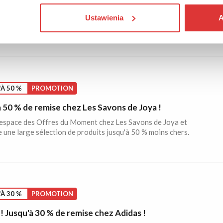
 moins de 20 € chez Amazon.fr !
 l'offre des produits disponibles à moins de 20 € chez
Ustawienia
A
fr.
À 50 %
PROMOTION
 50 % de remise chez Les Savons de Joya !
l'espace des Offres du Moment chez Les Savons de Joya et
 une large sélection de produits jusqu'à 50 % moins chers.
À 30 %
PROMOTION
! Jusqu'à 30 % de remise chez Adidas !