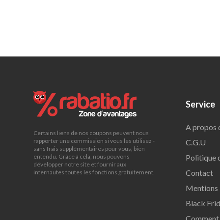
Service
A propos 
Certains liens de nos coupons peuvent nous
rapporter une commission si vous les utilisez -
C.G.U
sans frais supplémentaires pour vous, bien
Politique 
entendu. Grâce à cela, nous pouvons
développer notre site et fournir aux
Contact
internautes toutes les fonctions gratuitement.
Mentions 
Black Fri
Comment f