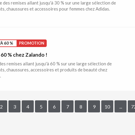
e des remises allant jusqu'à 30 % sur une large sélection de
s, chaussures et accessoires pour femmes chez Adidas.
À 60 %
PROMOTION
60 % chez Zalando !
des remises allant jusqu'à 60 % sur une large sélection de
s, chaussures, accessoires et produits de beauté chez
.
2
3
4
5
6
7
8
9
10
...
7