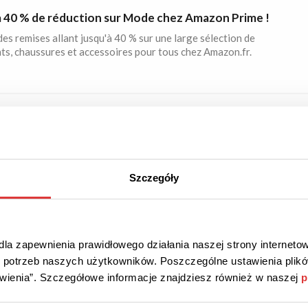
à 40 % de réduction sur Mode chez Amazon Prime !
des remises allant jusqu'à 40 % sur une large sélection de
s, chaussures et accessoires pour tous chez Amazon.fr.
À 50 %
PROMOTION
lash Française ! Jusqu'à 50 % de remise chez
.fr !
Szczegóły
le catalogue des produits fabriqués en France qui sont jusqu'à
ns chers chez Amazon.fr.
la zapewnienia prawidłowego działania naszej strony internetow
do potrzeb naszych użytkowników. Poszczególne ustawienia pli
tawienia”. Szczegółowe informacje znajdziesz również w naszej
p
À 60 %
PROMOTION