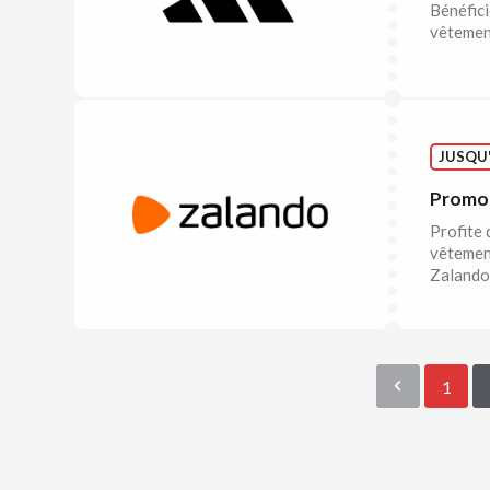
Bénéfici
vêtement
JUSQU'
Promo 
Profite 
vêtement
Zalando
1