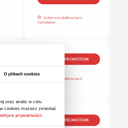
Le bon est valable jusqu'à
l'annulation
VOIR LA PROMOTION
O plikach cookies
Le bon est valable jusqu'à
l'annulation
ej oraz analiz w celu
ków cookies możesz zmieniać
olityce prywatności
.
VOIR LA PROMOTION