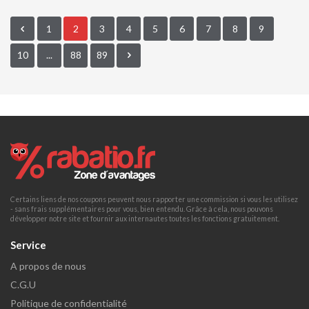
1
2
3
4
5
6
7
8
9
10
...
88
89
Certains liens de nos coupons peuvent nous rapporter une commission si vous les utilisez
- sans frais supplémentaires pour vous, bien entendu. Grâce à cela, nous pouvons
développer notre site et fournir aux internautes toutes les fonctions gratuitement.
Service
A propos de nous
C.G.U
Politique de confidentialité