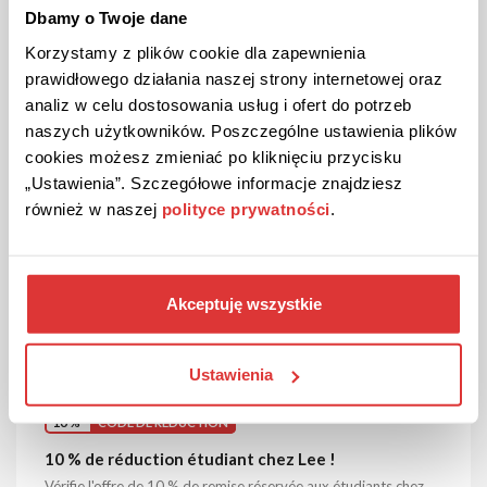
Code promo 15 % sur 1ère commande chez Lee !
Dbamy o Twoje dane
Inscris-toi à la newsletter Lee et obtiens un bon de réduction
Korzystamy z plików cookie dla zapewnienia
de 15 % sur ta première commande.
prawidłowego działania naszej strony internetowej oraz
analiz w celu dostosowania usług i ofert do potrzeb
naszych użytkowników. Poszczególne ustawienia plików
AFFICHER LE CODE
cookies możesz zmieniać po kliknięciu przycisku
„Ustawienia”. Szczegółowe informacje znajdziesz
Le bon est valable jusqu'à l'annulation
również w naszej
polityce prywatności
.
Akceptuję wszystkie
Ustawienia
10 %
CODE DE RÉDUCTION
10 % de réduction étudiant chez Lee !
Vérifie l'offre de 10 % de remise réservée aux étudiants chez