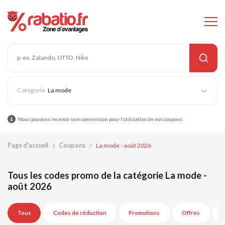
La mode
Nous pouvons recevoir une commission pour l’utilisation de nos coupons.
Page d'accueil
Coupons
La mode - août 2026
Tous les codes promo de la catégorie La mode -
août 2026
Tous
Codes de réduction
Promotions
Offres
E