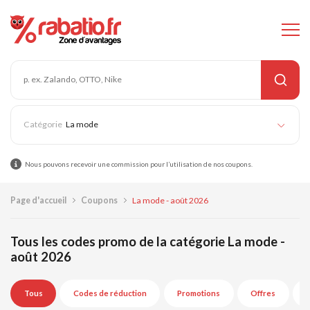
La mode
Nous pouvons recevoir une commission pour l’utilisation de nos coupons.
Page d'accueil
Coupons
La mode - août 2026
Tous les codes promo de la catégorie La mode -
août 2026
Tous
Codes de réduction
Promotions
Offres
E