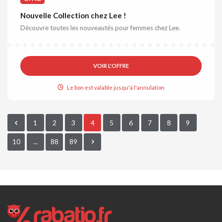
Nouvelle Collection chez Lee !
Découvre toutes les nouveautés pour femmes chez Lee.
VOIR L'OFFRE
Le bon est valable jusqu'à l'annulation
1
2
3
4
5
6
7
8
9
10
...
88
89