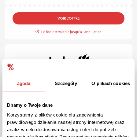
VOIR L'OFFRE
Le bon est valable jusqu'à l'annulation
Zgoda
Szczegóły
O plikach cookies
OFFRE
Dbamy o Twoje dane
Bestsellers chez Jack Wolfskin !
Korzystamy z plików cookie dla zapewnienia
Consulte les vêtements, chaussures et accessoires outdoor
pour femmes les plus populaires et les plus vendus, chez Jack
prawidłowego działania naszej strony internetowej oraz
Wolfskin.
analiz w celu dostosowania usług i ofert do potrzeb
naszych użytkowników. Poszczególne ustawienia plików